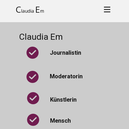
C
E
laudia
m
Claudia Em
Journalistin
Moderatorin
Künstlerin
Mensch