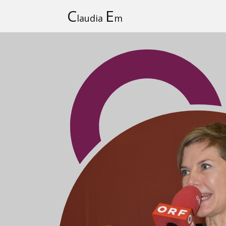
C
E
laudia
m