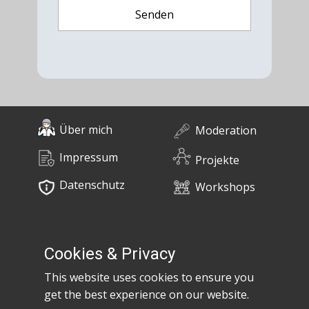
Über mich
Moderation
Impressum
Projekte
Datenschutz
Workshops
0676 / 55 10 670
Bücher
post@claudiaem.com
Cookies & Privacy
This website uses cookies to ensure you
Kontakt
get the best experience on our website.