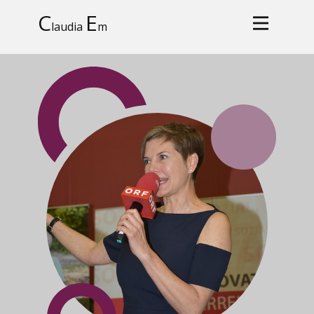
C
E
laudia
m