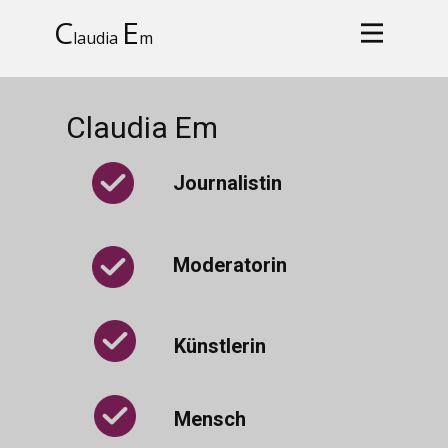
C
E
laudia
m
Claudia Em
Journalistin
Moderatorin
Künstlerin
Mensch