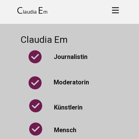
C
E
laudia
m
Claudia Em
Journalistin
Moderatorin
Künstlerin
Mensch