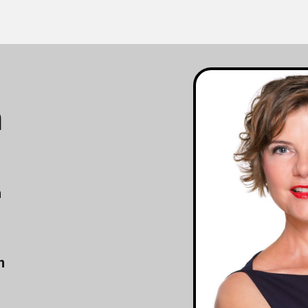
m
n
n