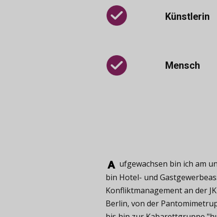
Künstlerin
Mensch
ufgewachsen ​bin ich am und
bin Hotel- und Gastgewerbeass
Konfliktmanagement an der JKU
Berlin, von der Pantomimetru
bis hin zur Kabarettgruppe "