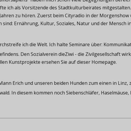
te ich als Vorsitzende des Stadtkulturbeirates mitgestalten
 Jahren zu hören. Zuerst beim Cityradio in der Morgenshow 
ind: Ernährung, Kultur, Soziales, Natur und der Mensch in 
rchstreife ich die Welt. Ich halte Seminare über: Kommunika
indens. Den Sozialverein dieZiwi - die Zivilgesellschaft wirk
llen Kunstprojekte ersehen Sie auf dieser Homepage.
m Mann Erich und unseren beiden Hunden zum einen in Linz, 
ald. In diesem kommen noch Siebenschläfer, Haselmäuse, F
.