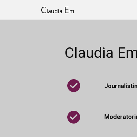
C
E
laudia
m
Claudia E
Journalisti
Moderatori