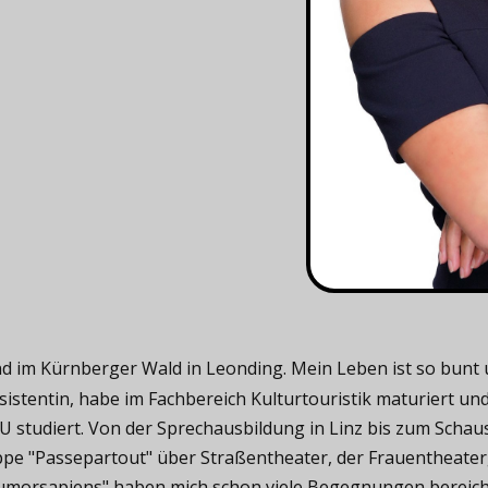
 im Kürnberger Wald in Leonding. Mein Leben ist so bunt und
istentin, habe im Fachbereich Kulturtouristik maturiert un
 studiert. Von der Sprechausbildung in Linz bis zum Scha
ppe "Passepartout" über Straßentheater, der Frauentheater
humorsapiens" haben mich schon viele Begegnungen bereiche