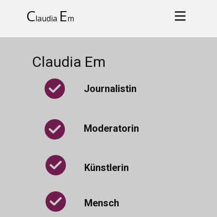
C
E
laudia
m
Claudia Em
Journalistin
Moderatorin
Künstlerin
Mensch