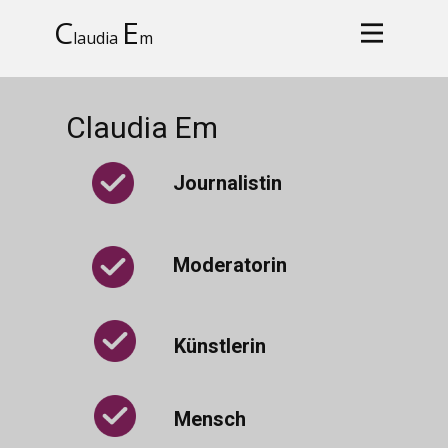
C
E
laudia
m
Claudia Em
Journalistin
Moderatorin
Künstlerin
Mensch