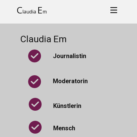
C
E
laudia
m
Claudia Em
Journalistin
Moderatorin
Künstlerin
Mensch