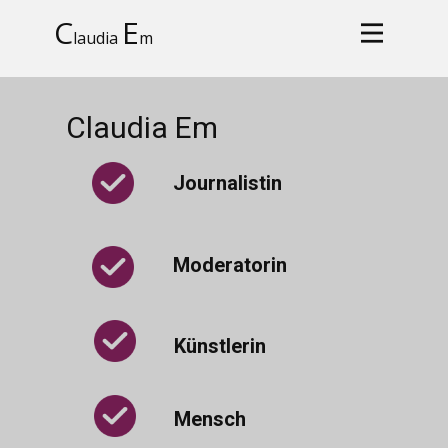
C
E
laudia
m
Claudia Em
Journalistin
Moderatorin
Künstlerin
Mensch