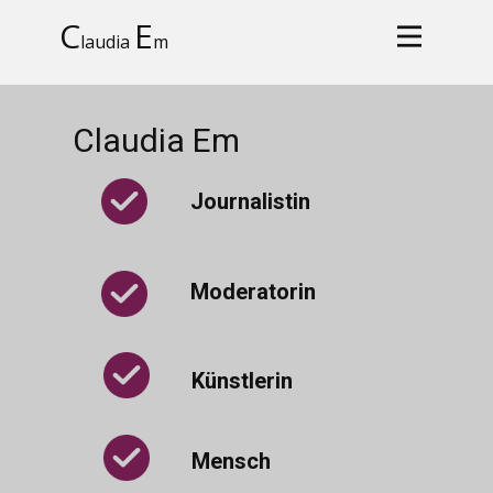
C
E
laudia
m
Claudia Em
Journalistin
Moderatorin
Künstlerin
Mensch