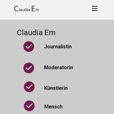
C
E
laudia
m
Claudia Em
Journalistin
Moderatorin
Künstlerin
Mensch