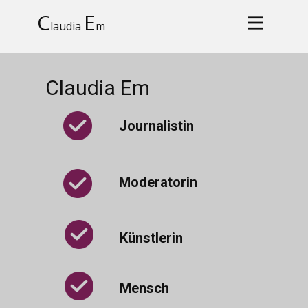
C
E
laudia
m
Claudia Em
Journalistin
Moderatorin
Künstlerin
Mensch