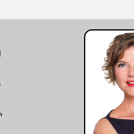
m
n
n