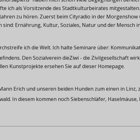
te ich als Vorsitzende des Stadtkulturbeirates mitgestalten
 Jahren zu hören. Zuerst beim Cityradio in der Morgenshow 
ind: Ernährung, Kultur, Soziales, Natur und der Mensch in 
rchstreife ich die Welt. Ich halte Seminare über: Kommunika
indens. Den Sozialverein dieZiwi - die Zivilgesellschaft wirk
llen Kunstprojekte ersehen Sie auf dieser Homepage.
m Mann Erich und unseren beiden Hunden zum einen in Linz, 
ald. In diesem kommen noch Siebenschläfer, Haselmäuse, F
.