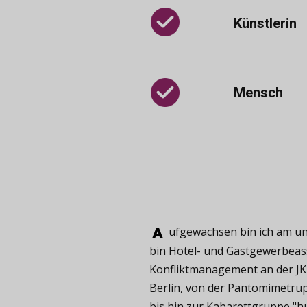
Künstlerin
Mensch
ufgewachsen ​bin ich am und
bin Hotel- und Gastgewerbeass
Konfliktmanagement an der JKU
Berlin, von der Pantomimetru
bis hin zur Kabarettgruppe "