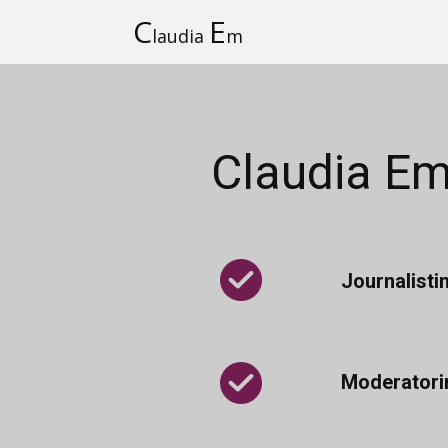
C
E
laudia
m
Claudia E
Journalisti
Moderatori