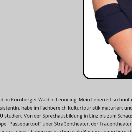
 im Kürnberger Wald in Leonding. Mein Leben ist so bunt und
istentin, habe im Fachbereich Kulturtouristik maturiert un
 studiert. Von der Sprechausbildung in Linz bis zum Scha
ppe "Passepartout" über Straßentheater, der Frauentheater
humorsapiens" haben mich schon viele Begegnungen bereiche