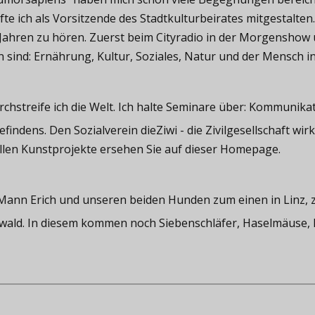
te ich als Vorsitzende des Stadtkulturbeirates mitgestalten
 Jahren zu hören. Zuerst beim Cityradio in der Morgenshow 
ind: Ernährung, Kultur, Soziales, Natur und der Mensch in 
rchstreife ich die Welt. Ich halte Seminare über: Kommunika
indens. Den Sozialverein dieZiwi - die Zivilgesellschaft wirk
llen Kunstprojekte ersehen Sie auf dieser Homepage.
m Mann Erich und unseren beiden Hunden zum einen in Linz, 
ald. In diesem kommen noch Siebenschläfer, Haselmäuse, F
.