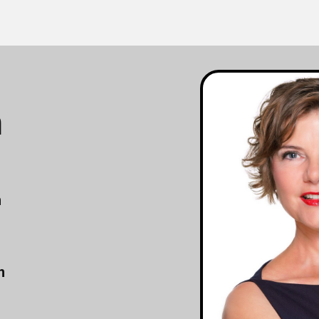
m
n
n