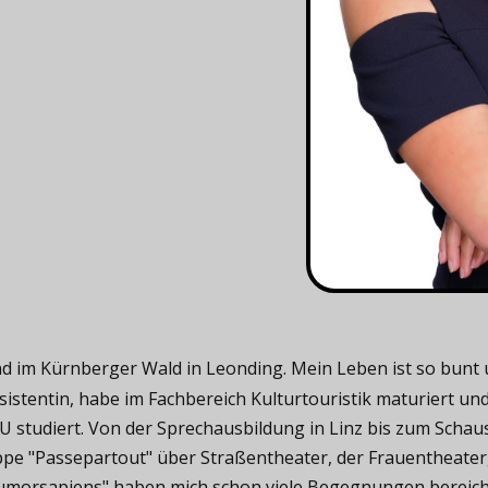
 im Kürnberger Wald in Leonding. Mein Leben ist so bunt und
istentin, habe im Fachbereich Kulturtouristik maturiert un
 studiert. Von der Sprechausbildung in Linz bis zum Scha
ppe "Passepartout" über Straßentheater, der Frauentheater
humorsapiens" haben mich schon viele Begegnungen bereiche