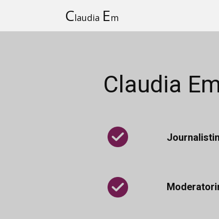
C
E
laudia
m
Claudia E
Journalisti
Moderatori