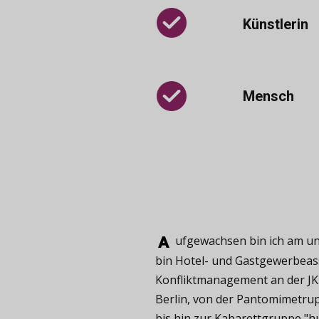
Künstlerin
Mensch
ufgewachsen ​bin ich am und
bin Hotel- und Gastgewerbeass
Konfliktmanagement an der JKU
Berlin, von der Pantomimetru
bis hin zur Kabarettgruppe "