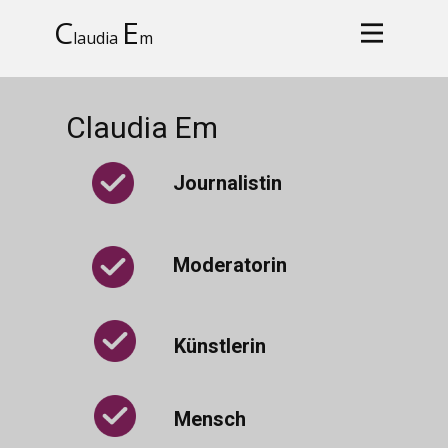
C
E
laudia
m
Claudia Em
Journalistin
Moderatorin
Künstlerin
Mensch