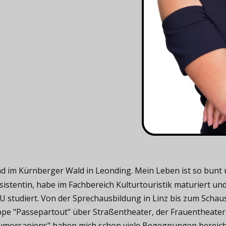
 im Kürnberger Wald in Leonding. Mein Leben ist so bunt und
istentin, habe im Fachbereich Kulturtouristik maturiert un
 studiert. Von der Sprechausbildung in Linz bis zum Scha
ppe "Passepartout" über Straßentheater, der Frauentheater
humorsapiens" haben mich schon viele Begegnungen bereiche