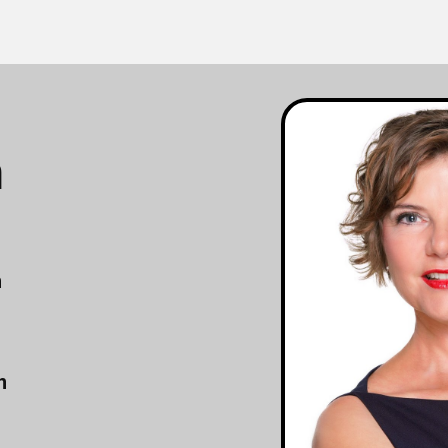
m
n
n