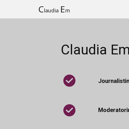
C
E
laudia
m
Claudia E
Journalisti
Moderatori