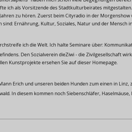
te ich als Vorsitzende des Stadtkulturbeirates mitgestalten
 Jahren zu hören. Zuerst beim Cityradio in der Morgenshow 
ind: Ernährung, Kultur, Soziales, Natur und der Mensch in 
rchstreife ich die Welt. Ich halte Seminare über: Kommunika
indens. Den Sozialverein dieZiwi - die Zivilgesellschaft wirk
llen Kunstprojekte ersehen Sie auf dieser Homepage.
m Mann Erich und unseren beiden Hunden zum einen in Linz, 
ald. In diesem kommen noch Siebenschläfer, Haselmäuse, F
.