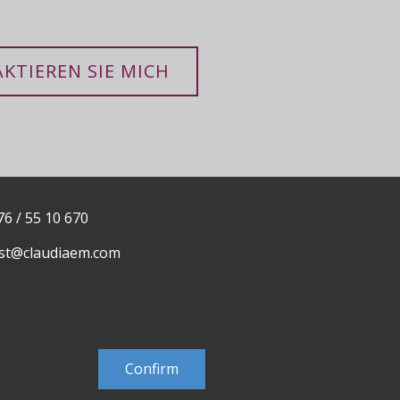
KTIEREN SIE MICH
76 / 55 10 670
st@claudiaem.com
ntakt
Confirm
Developed by
MujiX