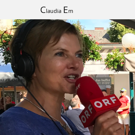
C
E
laudia
m