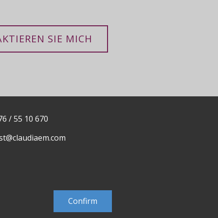
KTIEREN SIE MICH
76 / 55 10 670
st@claudiaem.com
ntakt
Confirm
Developed by
MujiX