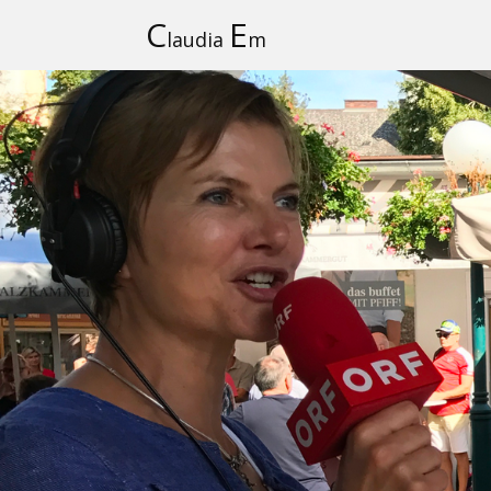
C
E
laudia
m