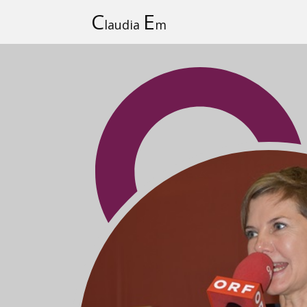
C
E
laudia
m