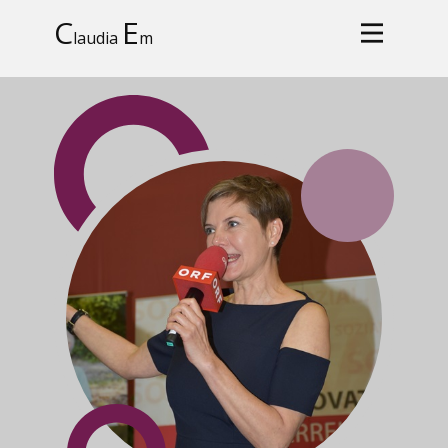
C
E
laudia
m