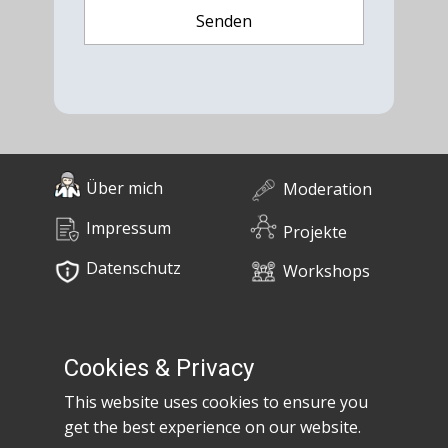
Über mich
Moderation
Impressum
Projekte
Datenschutz
Workshops
0676 / 55 10 670
Bücher
post@claudiaem.com
Cookies & Privacy
This website uses cookies to ensure you
Kontakt
get the best experience on our website.