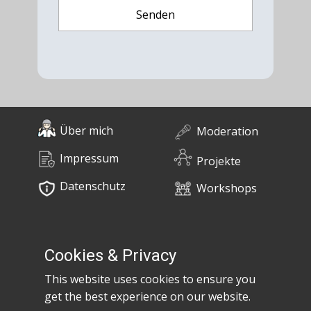
Über mich
Moderation
Impressum
Projekte
Datenschutz
Workshops
0676 / 55 10 670
Bücher
post@claudiaem.com
Cookies & Privacy
This website uses cookies to ensure you
Kontakt
get the best experience on our website.