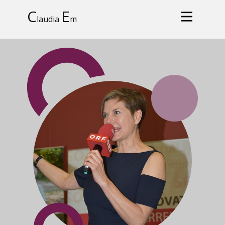
C
E
laudia
m