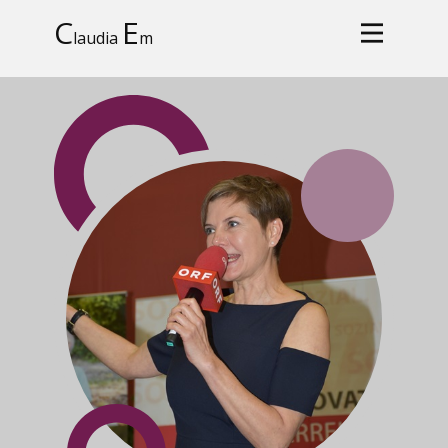
C
E
laudia
m