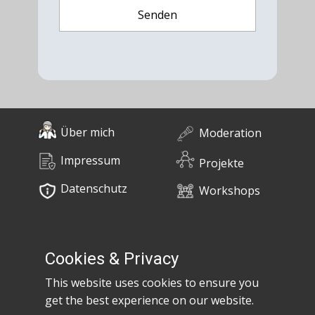
Über mich
Moderation
Impressum
Projekte
Datenschutz
Workshops
0676 / 55 10 670
Bücher
post@claudiaem.com
Cookies & Privacy
This website uses cookies to ensure you
Kontakt
get the best experience on our website.