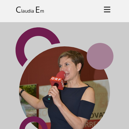
C
E
laudia
m