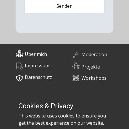
Über mich
Moderation
Impressum
Projekte
Datenschutz
Workshops
0676 / 55 10 670
Bücher
post@claudiaem.com
Cookies & Privacy
This website uses cookies to ensure you
Kontakt
get the best experience on our website.